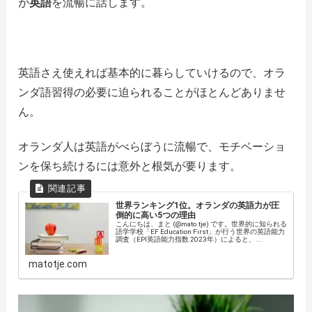
が
英語
を流暢に話します。
英語さえ使えれば基本的に暮らしていけるので、オラ
ンダ語習得の必要に迫られることがほとんどありませ
ん。
オランダ人は英語がべらぼうに流暢で、モチベーショ
ンを保ち続けるには意外と根気が要ります。
世界ランキング1位。オランダの英語力が圧
倒的に高い5つの理由
こんにちは、まと (@mato.tje) です。世界的に知られる
語学学校「EF Education First」が行う世界の英語能力
調査（EPI英語能力指数 2023年）によると、...
matotje.com