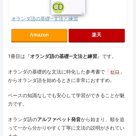
オランダ語の基礎―文法と練習
Amazon
楽天
1冊目は『
オランダ語の基礎―文法と練習
』です。
オランダの基礎的な文法に特化した参考書で「
ゼロ
」
からオランダ語を始めるときに非常におすすめ。
ベースの知識なしでも安心して学習ができることが魅
力です。
オランダ語の
アルファベット発音
から始まり、順を追
って一から分かりやすく丁寧に文法の説明がされてい