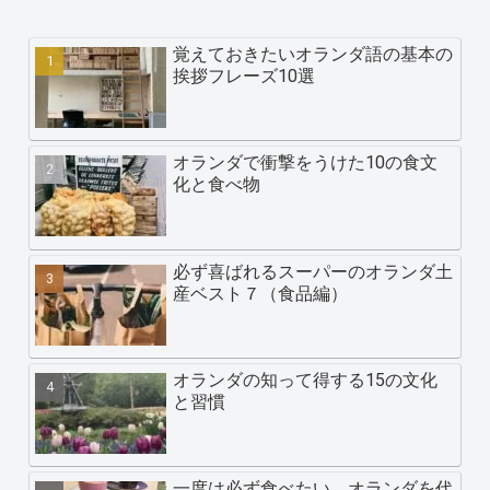
覚えておきたいオランダ語の基本の
挨拶フレーズ10選
オランダで衝撃をうけた10の食文
化と食べ物
必ず喜ばれるスーパーのオランダ土
産ベスト７（食品編）
オランダの知って得する15の文化
と習慣
一度は必ず食べたい。オランダを代