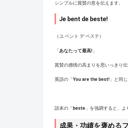
シンプルに賞賛の意を伝えます。
Je bent de beste!
（ユ ベント デ ベステ）
「
あなたって最高!
」
賞賛の感情の高まりを思いっきり伝
英語の「
You are the best!
」と同じ
語末の「
beste
」を強調すると、よ
成果・功績を褒める