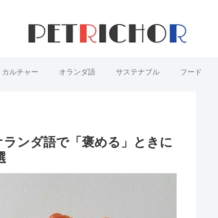
カルチャー
オランダ語
サステナブル
フード
オランダ語で「褒める」ときに
選