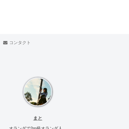
コンタクト
まと
オランダで2m級オランダ人