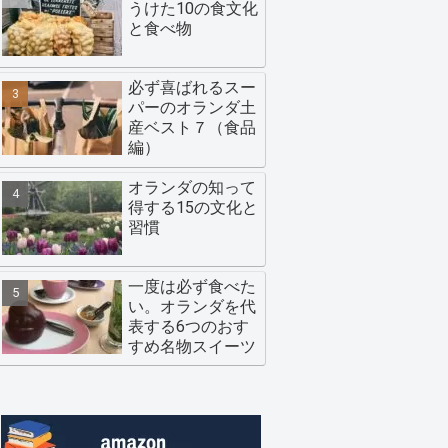
うけた10の食文化
と食べ物
必ず喜ばれるスー
パーのオランダ土
産ベスト７（食品
編）
オランダの知って
得する15の文化と
習慣
一度は必ず食べた
い。オランダを代
表する6つのおす
すめ名物スイーツ