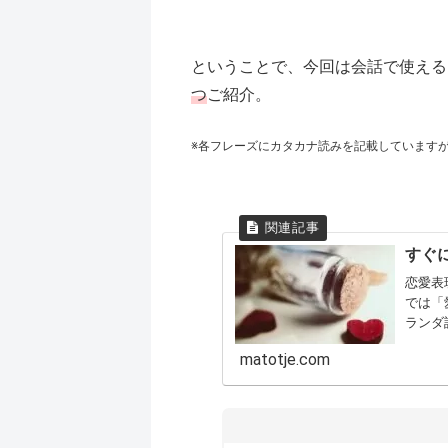
ということで、今回は会話で使える
つ
ご紹介。
※各フレーズにカタカナ読みを記載しています
すぐ
恋愛表
では「
ランダ
ったつ
matotje.com