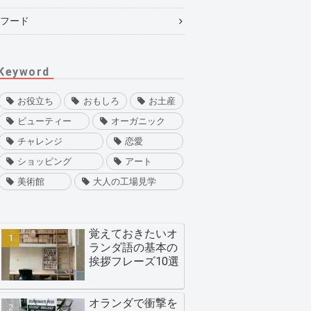
フード
Keyword
お役立ち
おもしろ
お土産
ビューティー
オーガニック
チャレンジ
恋愛
ショッピング
アート
美術館
大人の工場見学
覚えておきたいオ
ランダ語の基本の
挨拶フレーズ10選
オランダで衝撃を