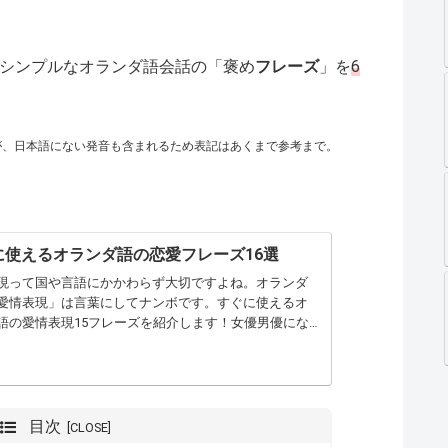
シンプルなオランダ語会話の「褒め
フレーズ
」を
6
が、日本語にない発音も含まれるため表記はあくまで参考まで。
に使えるオランダ語の恋愛フレーズ16選
現って国や言語にかかわらず大切ですよね。オランダ
愛情表現」は言葉にしてナンボです。すぐに使えるオ
語の愛情表現15フレーズを紹介します！女優男優にな
もりでサラリと爽やかに伝えてみてください。
目次