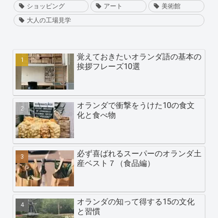
ショッピング
アート
美術館
大人の工場見学
覚えておきたいオランダ語の基本の
挨拶フレーズ10選
オランダで衝撃をうけた10の食文
化と食べ物
必ず喜ばれるスーパーのオランダ土
産ベスト７（食品編）
オランダの知って得する15の文化
と習慣