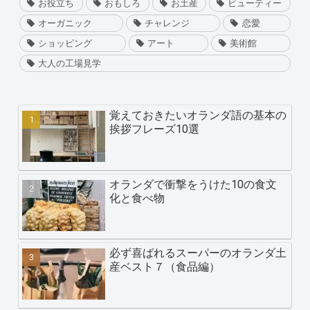
お役立ち
おもしろ
お土産
ビューティー
オーガニック
チャレンジ
恋愛
ショッピング
アート
美術館
大人の工場見学
覚えておきたいオランダ語の基本の
挨拶フレーズ10選
オランダで衝撃をうけた10の食文
化と食べ物
必ず喜ばれるスーパーのオランダ土
産ベスト７（食品編）